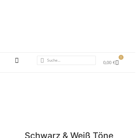
0
0,00
€
ALLE ACRYLBILDER
SCHWARZ WEISS
Schwarz & Weiß Töne