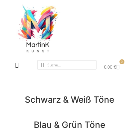
0
0,00
€
ALLE ACRYLBILDER
SCHWARZ WEISS
Schwarz & Weiß Töne
Blau & Grün Töne