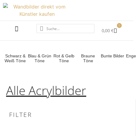
0
0,00
€
ALLE ACRYLBILDER
SCHWARZ WEISS
Schwarz &
Blau & Grün
Rot & Gelb
Braune
Bunte Bilder
Engel
Weiß Töne
Töne
Töne
Töne
Alle Acrylbilder
FILTER