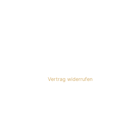
Versand
Kontakt
AGB
Impressum
Widerrufsrecht
Datenschutz
Vertrag widerrufen