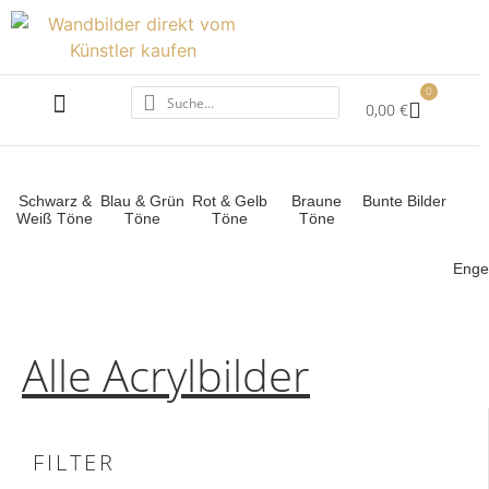
0
0,00
€
ALLE ACRYLBILDER
SCHWARZ WEISS
Schwarz &
Blau & Grün
Rot & Gelb
Braune
Bunte Bilder
Weiß Töne
Töne
Töne
Töne
Engel
Alle Acrylbilder
FILTER